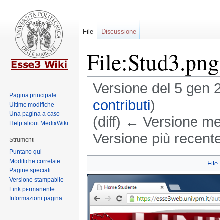
File
Discussione
File:Stud3.png
Versione del 5 gen 
Pagina principale
contributi
)
Ultime modifiche
Una pagina a caso
(diff) ← Versione men
Help about MediaWiki
Versione più recente
Strumenti
Puntano qui
Jump
Jump
Modifiche correlate
File
Pagine speciali
to
to
Versione stampabile
navigation
search
Link permanente
Informazioni pagina